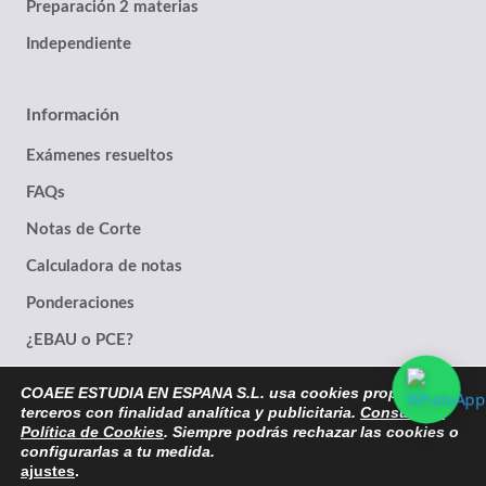
Preparación 2 materias
Independiente
Información
Exámenes resueltos
FAQs
Notas de Corte
Calculadora de notas
Ponderaciones
¿EBAU o PCE?
COAEE ESTUDIA EN ESPANA S.L. usa cookies propias y de
terceros con finalidad analítica y publicitaria.
Consulta la
Política de Cookies
. Siempre podrás rechazar las cookies o
© 2014- 2026 | Estudia en España® Marca Registrada. Empresa con
configurarlas a tu medida.
ajustes
.
CIF. B19690056. Registro Mercantil Granada, España.
|
Protección de