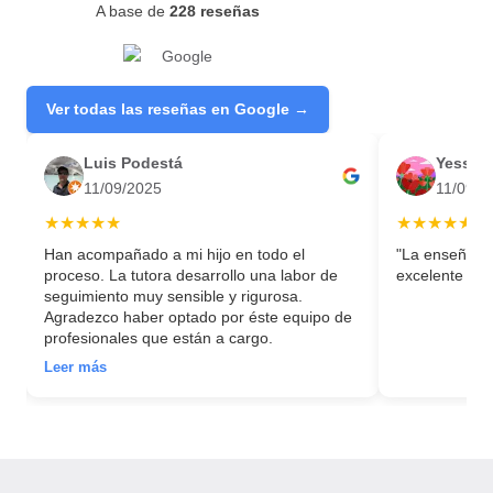
A base de
228 reseñas
Ver todas las reseñas en Google →
Luis Podestá
Yess Is
11/09/2025
11/09/2
★★★★★
★★★★★
Han acompañado a mi hijo en todo el
"La enseñanz
proceso. La tutora desarrollo una labor de
excelente bas
ón
seguimiento muy sensible y rigurosa.
Agradezco haber optado por éste equipo de
profesionales que están a cargo.
Leer más