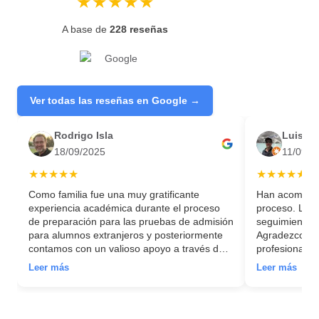
★★★★★
A base de
228 reseñas
Ver todas las reseñas en Google →
Rodrigo Isla
Luis P
18/09/2025
11/09/2
★★★★★
★★★★★
Como familia fue una muy gratificante
Han acompaña
experiencia académica durante el proceso
proceso. La t
de preparación para las pruebas de admisión
seguimiento m
para alumnos extranjeros y posteriormente
Agradezco ha
contamos con un valioso apoyo a través del
profesionales
proceso de postulación de nuestra hija a la
Leer más
Leer más
Universidad Autónoma de Madrid. Hoy se
encuentra muy feliz, cursando los primeros
créditos de la carrera que quería y
desarrollando su nueva vida como