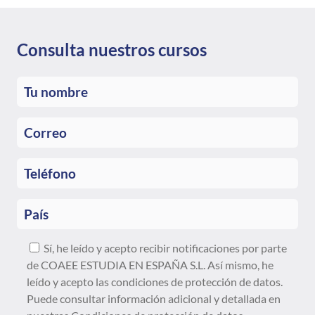
universitaria en la universidad en que
deseaba estudiar. Muchísimas gracias por
todo, atrévanse sin temor Estudia en
Consulta nuestros cursos
España, UNEDasiss, es recomendable
100%.
Sí, he leído y acepto recibir notificaciones por parte
de COAEE ESTUDIA EN ESPAÑA S.L. Así mismo, he
leído y acepto las condiciones de protección de datos.
Puede consultar información adicional y detallada en