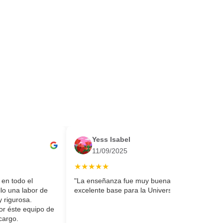
Yess Isabel
11/09/2025
★★★★★
en todo el
"La enseñanza fue muy buena y le dio una
llo una labor de
excelente base para la Universidad."
 rigurosa.
r éste equipo de
cargo.