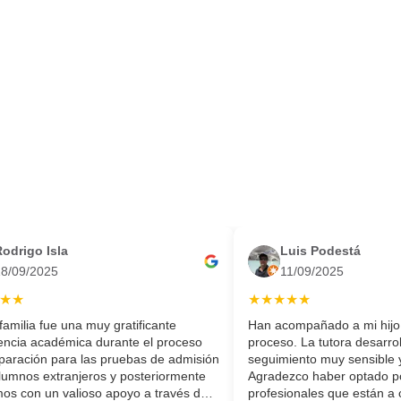
odrigo Isla
Luis Podestá
18/09/2025
11/09/2025
★★
★★★★★
amilia fue una muy gratificante
Han acompañado a mi hijo 
encia académica durante el proceso
proceso. La tutora desarro
paración para las pruebas de admisión
seguimiento muy sensible y
lumnos extranjeros y posteriormente
Agradezco haber optado po
os con un valioso apoyo a través del
profesionales que están a 