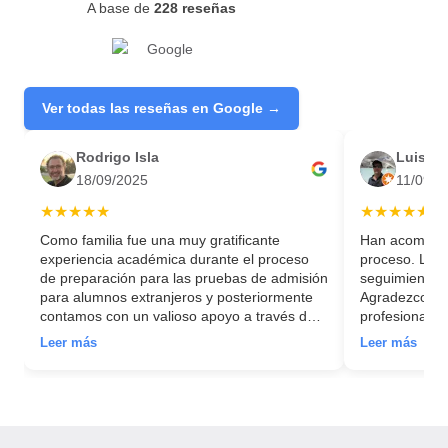
A base de
228 reseñas
Ver todas las reseñas en Google →
Rodrigo Isla
Luis P
18/09/2025
11/09/2
★★★★★
★★★★★
Como familia fue una muy gratificante
Han acompaña
experiencia académica durante el proceso
proceso. La t
de preparación para las pruebas de admisión
seguimiento m
para alumnos extranjeros y posteriormente
Agradezco ha
contamos con un valioso apoyo a través del
profesionales
proceso de postulación de nuestra hija a la
Leer más
Leer más
Universidad Autónoma de Madrid. Hoy se
encuentra muy feliz, cursando los primeros
créditos de la carrera que quería y
desarrollando su nueva vida como
universitaria en la universidad en que