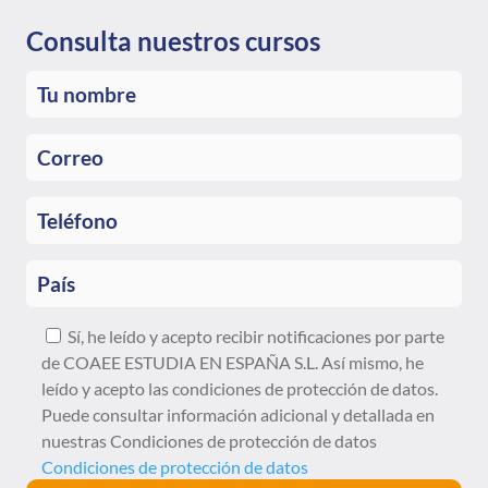
deseaba estudiar. Muchísimas gracias por
todo, atrévanse sin temor Estudia en
Consulta nuestros cursos
España, UNEDasiss, es recomendable
100%.
Sí, he leído y acepto recibir notificaciones por parte
de COAEE ESTUDIA EN ESPAÑA S.L. Así mismo, he
leído y acepto las condiciones de protección de datos.
Puede consultar información adicional y detallada en
nuestras Condiciones de protección de datos
Condiciones de protección de datos