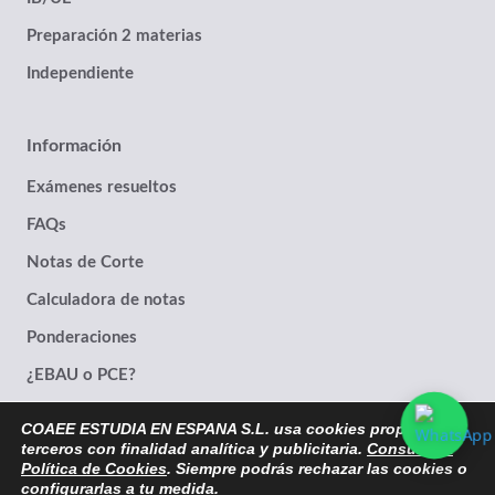
Preparación 2 materias
Independiente
Información
Exámenes resueltos
FAQs
Notas de Corte
Calculadora de notas
Ponderaciones
¿EBAU o PCE?
COAEE ESTUDIA EN ESPANA S.L. usa cookies propias y de
terceros con finalidad analítica y publicitaria.
Consulta la
Política de Cookies
. Siempre podrás rechazar las cookies o
© 2014- 2026 | Estudia en España® Marca Registrada. Empresa con
configurarlas a tu medida.