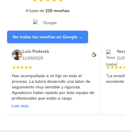
A base de
228 reseñas
Ver todas las reseñas en Google →
Luis Podestá
Yess Is
11/09/2025
11/09/2
★★★★★
★★★★★
Han acompañado a mi hijo en todo el
"La enseñanz
proceso. La tutora desarrollo una labor de
excelente bas
ón
seguimiento muy sensible y rigurosa.
Agradezco haber optado por éste equipo de
profesionales que están a cargo.
Leer más