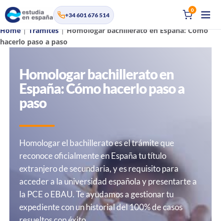
0
+34 601 676 514
Home
|
Trámites
|
Homologar bachillerato en España: Cómo
hacerlo paso a paso
Homologar bachillerato en
España: Cómo hacerlo paso a
paso
Homologar el bachillerato es el trámite que
reconoce oficialmente en España tu título
extranjero de secundaria, y es requisito para
acceder a la universidad española y presentarte a
la PCE o EBAU. Te ayudamos a gestionar tu
expediente con un historial del 100% de casos
resueltos con éxito.