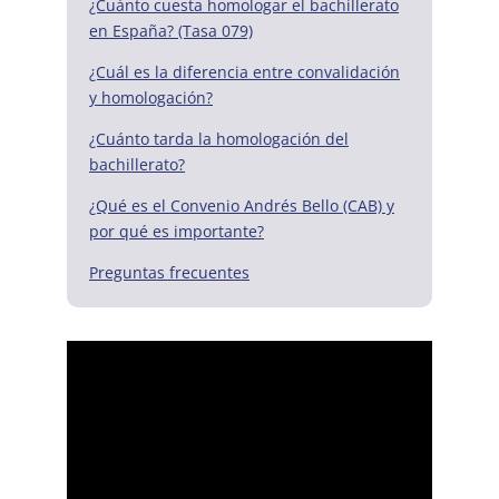
¿Cuánto cuesta homologar el bachillerato
en España? (Tasa 079)
¿Cuál es la diferencia entre convalidación
y homologación?
¿Cuánto tarda la homologación del
bachillerato?
¿Qué es el Convenio Andrés Bello (CAB) y
por qué es importante?
Preguntas frecuentes