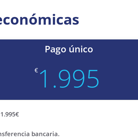
económicas
Pago único
1.995
€
 1.995€
nsferencia bancaria.