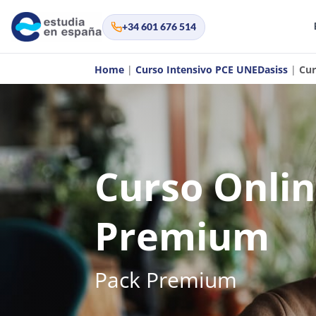
+34 601 676 514
Home
|
Curso Intensivo PCE UNEDasiss
|
Cur
Curso Onlin
Premium
Pack Premium