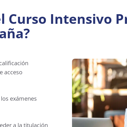
el Curso Intensivo 
paña?
alificación
de acceso
 a los exámenes
der a la titulación