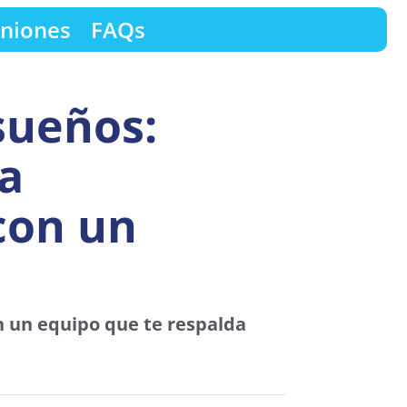
niones
FAQs
sueños:
na
con un
n un equipo que te respalda