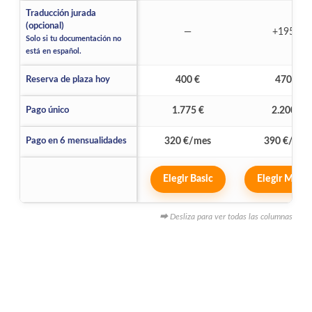
Traducción jurada
(opcional)
No incluido:
—
+195 €
Solo si tu documentación no
está en español.
Reserva de plaza hoy
400 €
470 €
Pago único
1.775 €
2.200 €
Pago en 6 mensualidades
320 €/mes
390 €/mes
Elegir Basic
Elegir Medi
⮕ Desliza para ver todas las columnas